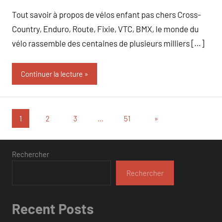
commentaire
Tout savoir à propos de vélos enfant pas chers Cross-
Country, Enduro, Route, Fixie, VTC, BMX, le monde du
vélo rassemble des centaines de plusieurs milliers […]
Continuer la lecture
Pagination
Articles
1
2
3
…
51
»
suivants
des
publications
Rechercher
Rechercher
Recent Posts