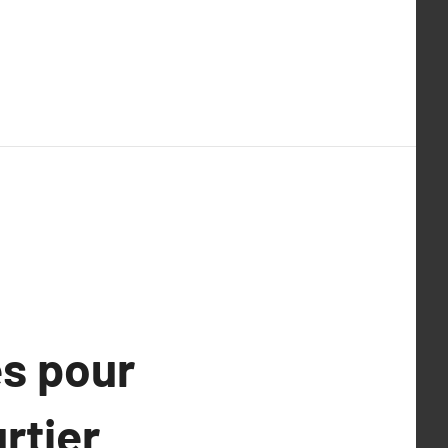
és pour
rtier