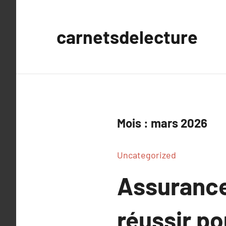
Aller
au
carnetsdelecture
contenu
Mois :
mars 2026
Uncategorized
Assurances
réussir po