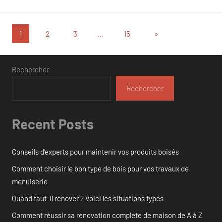
Pagination
Articles
1
2
3
…
15
»
suivants
des
publications
Rechercher
Rechercher
Recent Posts
Conseils d’experts pour maintenir vos produits boisés
Comment choisir le bon type de bois pour vos travaux de
menuiserie
Quand faut-il rénover ? Voici les situations types
Comment réussir sa rénovation complète de maison de A à Z