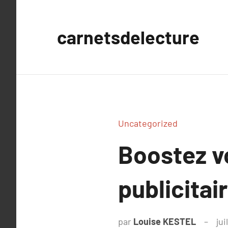
Aller
au
carnetsdelecture
contenu
Uncategorized
Boostez vo
publicitai
par
Louise KESTEL
jui