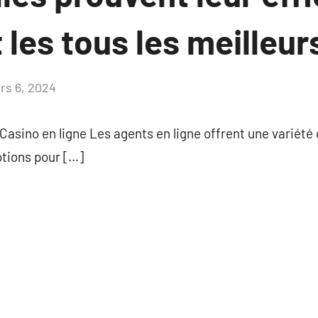
 les tous les meilleur
rs 6, 2024
Aucun
commentaire
Casino en ligne Les agents en ligne offrent une variété 
tions pour […]