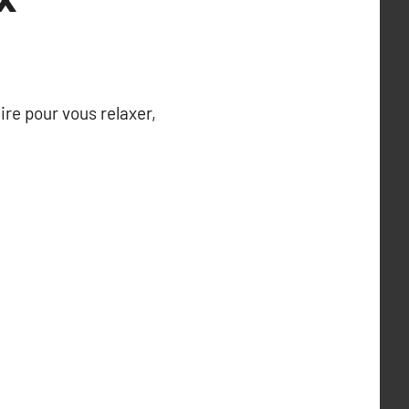
re pour vous relaxer,