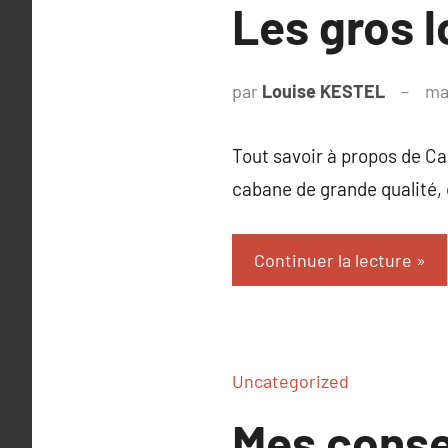
Les gros l
par
Louise KESTEL
ma
Tout savoir à propos de Ca
cabane de grande qualité,
Continuer la lecture
Uncategorized
Mes consei