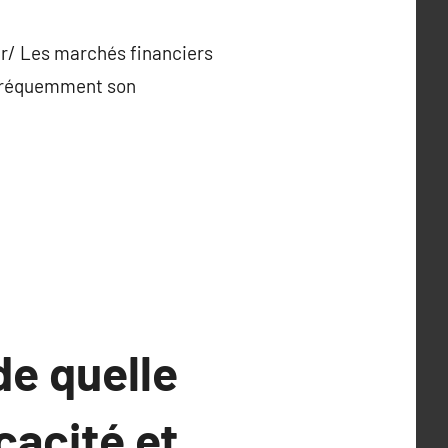
fr/ Les marchés financiers
r fréquemment son
de quelle
cacité et