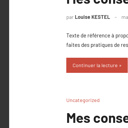
par
Louise KESTEL
ma
Texte de référence à prop
faites des pratiques de re
Continuer la lecture
Uncategorized
Mes conse