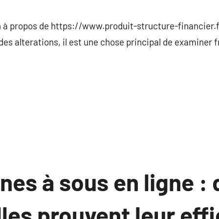
commentaire
à propos de https://www.produit-structure-financier.
des alterations, il est une chose principal de examine
es à sous en ligne : 
les prouvent leur effi