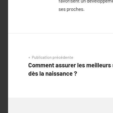
favorisent un développeme
ses proches.
Navigation
Publication précédente
Comment assurer les meilleurs 
de
dès la naissance ?
l’article