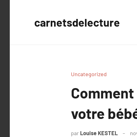
Aller
au
carnetsdelecture
contenu
Uncategorized
Comment d
votre béb
par
Louise KESTEL
no