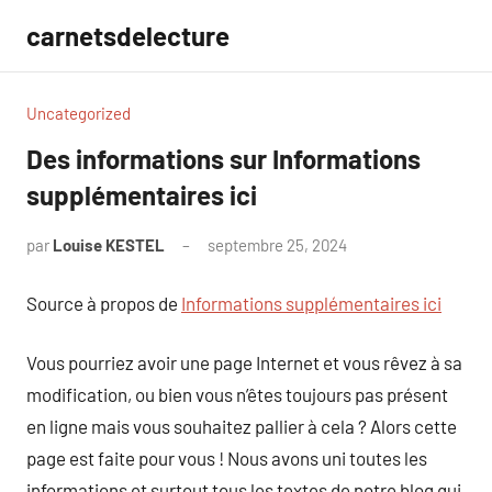
Aller
carnetsdelecture
au
contenu
Uncategorized
Des informations sur Informations
supplémentaires ici
par
Louise KESTEL
septembre 25, 2024
Aucun
commentaire
Source à propos de
Informations supplémentaires ici
Vous pourriez avoir une page Internet et vous rêvez à sa
modification, ou bien vous n’êtes toujours pas présent
en ligne mais vous souhaitez pallier à cela ? Alors cette
page est faite pour vous ! Nous avons uni toutes les
informations et surtout tous les textes de notre blog qui