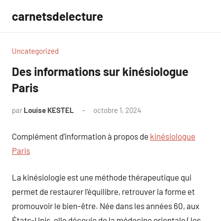
Aller
carnetsdelecture
au
contenu
Uncategorized
Des informations sur kinésiologue
Paris
par
Louise KESTEL
octobre 1, 2024
Aucun
commentaire
Complément d’information à propos de
kinésiologue
Paris
La kinésiologie est une méthode thérapeutique qui
permet de restaurer l’équilibre, retrouver la forme et
promouvoir le bien-être. Née dans les années 60, aux
États-Unis, elle découle de la médecine orientale ( les