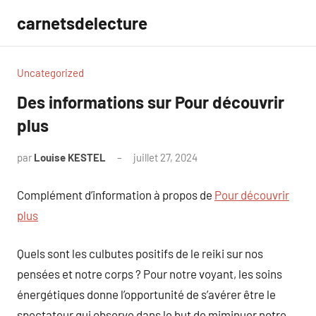
Aller
carnetsdelecture
au
contenu
Uncategorized
Des informations sur Pour découvrir
plus
par
Louise KESTEL
juillet 27, 2024
Aucun
commentaire
Complément d’information à propos de
Pour découvrir
plus
Quels sont les culbutes positifs de le reiki sur nos
pensées et notre corps ? Pour notre voyant, les soins
énergétiques donne l’opportunité de s’avérer être le
spectateur qui observe dans le but de miminuer notre