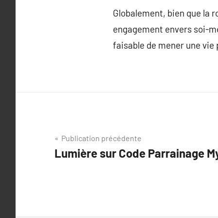
Globalement, bien que la ro
engagement envers soi-mêm
faisable de mener une vie
Navigation
Publication précédente
Lumière sur Code Parrainage M
de
l’article