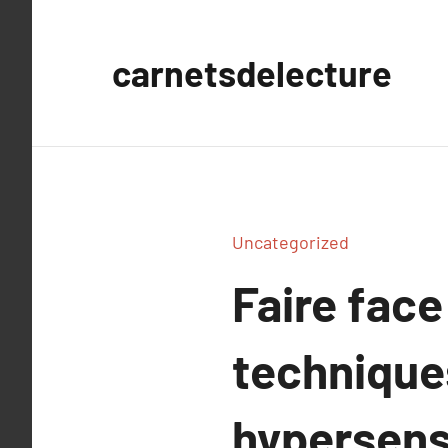
Aller
au
carnetsdelecture
contenu
Uncategorized
Faire face
techniques
hypersens