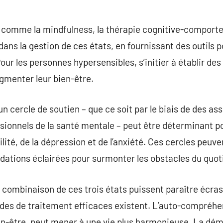
 comme la mindfulness, la thérapie cognitive-comportem
ans la gestion de ces états, en fournissant des outils po
ur les personnes hypersensibles, s’initier à établir des 
gmenter leur bien-être.
 un cercle de soutien – que ce soit par le biais de des a
ssionnels de la santé mentale – peut être déterminant p
ilité, de la dépression et de l’anxiété. Ces cercles peuve
ations éclairées pour surmonter les obstacles du quot
a combinaison de ces trois états puissent paraître écras
des de traitement efficaces existent. L’auto-compréhe
en-être, peut mener à une vie plus harmonieuse. La dém