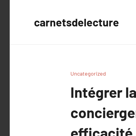
Aller
au
carnetsdelecture
contenu
Uncategorized
Intégrer l
concierge
efficacit