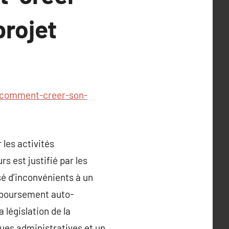
projet
/comment-creer-son-
les activités
s est justifié par les
sé d’inconvénients à un
emboursement auto-
 législation de la
ques administratives et un