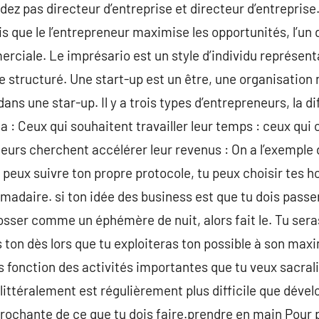
dez pas directeur d’entreprise et directeur d’entreprise
 que le l’entrepreneur maximise les opportunités, l’un di
iale. Le imprésario est un style d’individu représentant
structuré. Une start-up est un être, une organisation 
dans une star-up. Il y a trois types d’entrepreneurs, la d
 a : Ceux qui souhaitent travailler leur temps : ceux qui 
eurs cherchent accélérer leur revenus : On a l’exempl
u peux suivre ton propre protocole, tu peux choisir tes ho
adaire. si ton idée des business est que tu dois passer
bosser comme un éphémère de nuit, alors fait le. Tu sera
s ton dès lors que tu exploiteras ton possible à son maxi
 fonction des activités importantes que tu veux sacral
littéralement est régulièrement plus difficile que dével
rochante de ce que tu dois faire.prendre en main Pour 