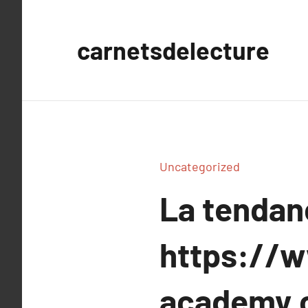
Aller
au
carnetsdelecture
contenu
Uncategorized
La tenda
https://w
academy.