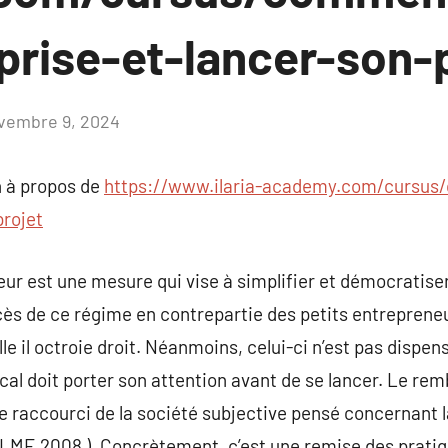
prise-et-lancer-son-
vembre 9, 2024
Aucun
commentaire
 à propos de
https://www.ilaria-academy.com/cursus
projet
r est une mesure qui vise à simplifier et démocratiser 
ès de ce régime en contrepartie des petits entrepreneur
e il octroie droit. Néanmoins, celui-ci n’est pas dispen
cal doit porter son attention avant de se lancer. Le r
 raccourci de la société subjective pensé concernant la
( LME 2008 ). Concrètement, c’est une remise des prati