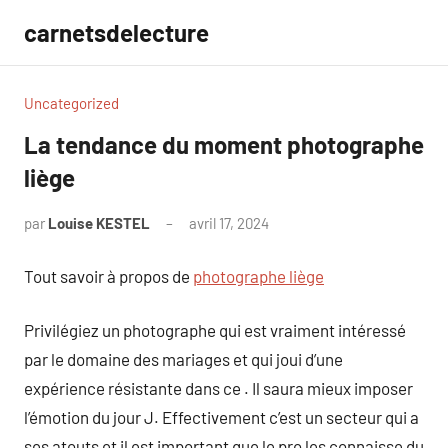
Aller
carnetsdelecture
au
contenu
Uncategorized
La tendance du moment photographe
liège
par
Louise KESTEL
avril 17, 2024
Aucun
commentaire
Tout savoir à propos de
photographe liège
Privilégiez un photographe qui est vraiment intéressé
par le domaine des mariages et qui joui d’une
expérience résistante dans ce . Il saura mieux imposer
l’émotion du jour J. Effectivement c’est un secteur qui a
ses atouts et il est important que le pro les connaisse du