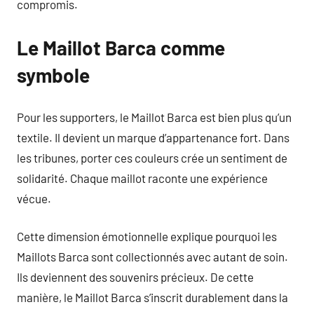
compromis.
Le Maillot Barca comme
symbole
Pour les supporters, le Maillot Barca est bien plus qu’un
textile. Il devient un marque d’appartenance fort. Dans
les tribunes, porter ces couleurs crée un sentiment de
solidarité. Chaque maillot raconte une expérience
vécue.
Cette dimension émotionnelle explique pourquoi les
Maillots Barca sont collectionnés avec autant de soin.
Ils deviennent des souvenirs précieux. De cette
manière, le Maillot Barca s’inscrit durablement dans la