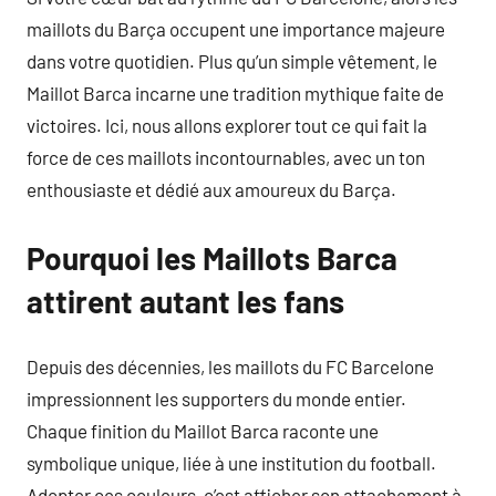
maillots du Barça occupent une importance majeure
dans votre quotidien. Plus qu’un simple vêtement, le
Maillot Barca incarne une tradition mythique faite de
victoires. Ici, nous allons explorer tout ce qui fait la
force de ces maillots incontournables, avec un ton
enthousiaste et dédié aux amoureux du Barça.
Pourquoi les Maillots Barca
attirent autant les fans
Depuis des décennies, les maillots du FC Barcelone
impressionnent les supporters du monde entier.
Chaque finition du Maillot Barca raconte une
symbolique unique, liée à une institution du football.
Adopter ces couleurs, c’est afficher son attachement à