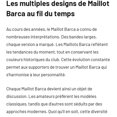
Les multiples designs de Maillot
Barca au fil du temps
Au cours des années, le Maillot Barca a connu de
nombreuses interprétations. Des bandes larges,
chaque version a marqué. Les Maillots Barca reflètent
les tendances du moment, tout en conservant les
couleurs historiques du club. Cette évolution constante
permet aux supporters de trouver un Maillot Barca qui
s’harmonise à leur personnalité.
Chaque Maillot Barca devient ainsi un objet de
discussion. Les amateurs préfèrent les modèles
classiques, tandis que d’autres sont séduits par des
approches modernes. Quoi qu’il en soit, cette diversité