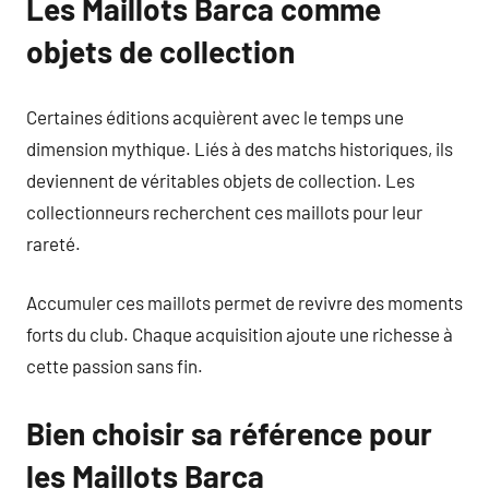
Les Maillots Barca comme
objets de collection
Certaines éditions acquièrent avec le temps une
dimension mythique. Liés à des matchs historiques, ils
deviennent de véritables objets de collection. Les
collectionneurs recherchent ces maillots pour leur
rareté.
Accumuler ces maillots permet de revivre des moments
forts du club. Chaque acquisition ajoute une richesse à
cette passion sans fin.
Bien choisir sa référence pour
les Maillots Barca