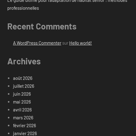
professionnelles
Recent Comments
A WordPress Commenter
sur
Hello world!
Archives
août 2026
juillet 2026
juin 2026
mai 2026
avril 2026
mars 2026
février 2026
janvier 2026