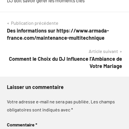
DJ doit savoir gérer les moments clés
Navigation
Publication précédente
Des informations sur https://www.armada-
de
france.com/maintenance-multitechnique
l’article
Article suivant
Comment le Choix du DJ Influence l’Ambiance de
Votre Mariage
Laisser un commentaire
Votre adresse e-mail ne sera pas publiée.
Les champs
obligatoires sont indiqués avec
*
Commentaire
*