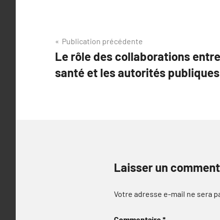
Navigation
Publication précédente
Le rôle des collaborations entr
de
santé et les autorités publiques
l’article
Laisser un comment
Votre adresse e-mail ne sera p
Commentaire
*