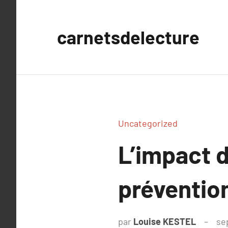
Aller
au
carnetsdelecture
contenu
Uncategorized
L’impact 
préventio
par
Louise KESTEL
se