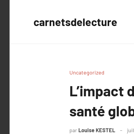
Aller
au
carnetsdelecture
contenu
Uncategorized
L’impact d
santé glo
par
Louise KESTEL
jui