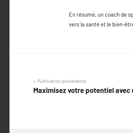
En résumé, un coach de spor
vers la santé et le bien-êt
Navigation
Publication précédente
Maximisez votre potentiel avec
de
l’article