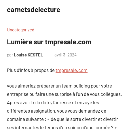
Aller
carnetsdelecture
au
contenu
Uncategorized
Lumière sur tmpresale.com
par
Louise KESTEL
avril 3, 2024
Aucun
commentaire
Plus d’infos à propos de
tmpresale.com
vous aimeriez préparer un team building pour votre
entreprise ou faire une surprise à l’un de vous collègues.
Après avoir tri la date, l’adresse et envoyé les
différentes assignation, vous vous demandez ce
domaine suivante : « de quelle sorte divertir et divertir
ses internautes le temps d’un soir ou d’une journée ? »