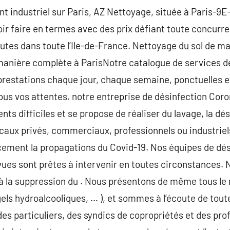
t industriel sur Paris, AZ Nettoyage, située à Paris-9
ir faire en termes avec des prix défiant toute concurr
toutes dans toute l’Ile-de-France. Nettoyage du sol de 
manière complète à ParisNotre catalogue de services d
prestations chaque jour, chaque semaine, ponctuelles et
ous vos attentes. notre entreprise de désinfection Coro
s difficiles et se propose de réaliser du lavage, la dés
caux privés, commerciaux, professionnels ou industriel
acement la propagations du Covid-19. Nos équipes de dés
ues sont prêtes à intervenir en toutes circonstances. N
à la suppression du . Nous présentons de même tous le 
gels hydroalcooliques, … ), et sommes à l’écoute de tout
es particuliers, des syndics de copropriétés et des pro