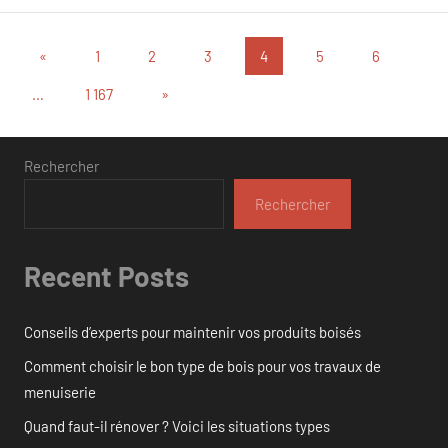
Pagination
Publications
«
1
2
3
4
5
6
précédentes
des
Articles
…
1 167
»
suivants
publications
Rechercher
Rechercher
Recent Posts
Conseils d’experts pour maintenir vos produits boisés
Comment choisir le bon type de bois pour vos travaux de
menuiserie
Quand faut-il rénover ? Voici les situations types