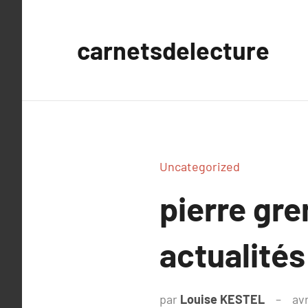
Aller
au
carnetsdelecture
contenu
Uncategorized
pierre gre
actualités
par
Louise KESTEL
avr