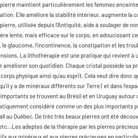
 pierre maintient particulièrement les femmes enceinte
tion. Elle améliore la stabilité intérieur, augmente la 
 pierre, utilisée depuis l’Antiquité, aide à soulager de 
re lente, mais efficace sur le corps, en adoucissant cer
le glaucome, l’incontinence, la constipation et les trou
tensions. La lithothérapie est une pratique qui revient à 
r améliorer son quotidien. Chaque cristal possède sa pr
 corps physique ainsi qu’au esprit. Cela veut dire donc qu
’il y a de minéraux différents sur Terre ( et dans l’espac
 importants se trouvent au Brésil et en Uruguay autour 
matiquement considéré comme un des plus importants p
l au Québec. De très très beaux pierres ont été découv
etc…Les adeptes de la thérapie par les pierres précieuse
ifs aux minéraux et aux pierres précieuses en particulie