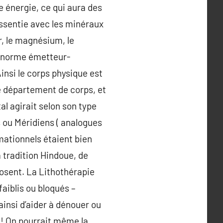
e énergie, ce qui aura des
essentie avec les minéraux
er, le magnésium, le
n énorme émetteur-
insi le corps physique est
le département de corps, et
tal agirait selon son type
s ou Méridiens ( analogues
mationnels étaient bien
 tradition Hindoue, de
osent. La Lithothérapie
faiblis ou bloqués –
ainsi d’aider à dénouer ou
i ! On pourrait même la