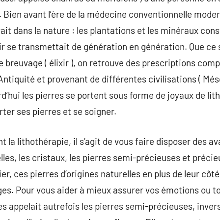
 Bien avant l’ère de la médecine conventionnelle moder
vait dans la nature : les plantations et les minéraux con
 se transmettait de génération en génération. Que ce so
e breuvage ( élixir ), on retrouve des prescriptions co
’Antiquité et provenant de différentes civilisations ( M
rd’hui les pierres se portent sous forme de joyaux de li
ter ses pierres et se soigner.
 la lithothérapie, il s’agit de vous faire disposer des 
lles, les cristaux, les pierres semi-précieuses et précie
ier, ces pierres d’origines naturelles en plus de leur côt
ges. Pour vous aider à mieux assurer vos émotions ou 
les appelait autrefois les pierres semi-précieuses, inve