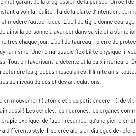
e met garant de la progression de la pensée. Un oeil de 
stant à voir la réalité. Il aide la clarté d’intention, per
et modère l’autocritique. L’oeil de tigre donne courage
ide ainsi la personne à avancer dans sa vie et à s’améliore
nc très chaque jour. L’oeil de taureau – pierre de protec
u dynamisme. Une remarquable flexibilité physique, il vo
ss. Tout en favorisant la détente et la paix intérieure. 
à détendre les groupes musculaires. Il limite ainsi toutes
es au niveau du dos et des articulations.
 en mouvement ( atome et plus petit encore… ), de vibr
in aussi ! Les cellules, les neurones, les organes com
thérapie explique, de façon résumée, qu’une pierre émet 
à différents style. Il se crée alors un dialogue de référe