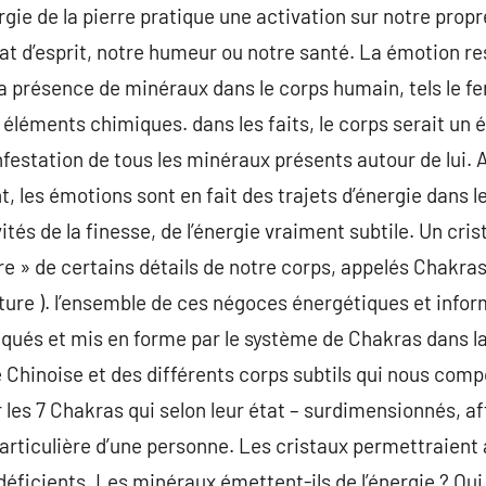
gie de la pierre pratique une activation sur notre propr
at d’esprit, notre humeur ou notre santé. La émotion r
à la présence de minéraux dans le corps humain, tels le f
 éléments chimiques. dans les faits, le corps serait u
festation de tous les minéraux présents autour de lui. A
t, les émotions sont en fait des trajets d’énergie dans 
ités de la finesse, de l’énergie vraiment subtile. Un cris
ire » de certains détails de notre corps, appelés Chakra
ture ). l’ensemble de ces négoces énergétiques et infor
liqués et mis en forme par le système de Chakras dans la
Chinoise et des différents corps subtils qui nous comp
 les 7 Chakras qui selon leur état – surdimensionnés, af
particulière d’une personne. Les cristaux permettraient 
 déficients. Les minéraux émettent-ils de l’énergie ? Ou