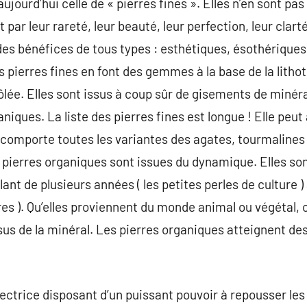
aujourd’hui celle de « pierres fines ». Elles n’en sont pa
 par leur rareté, leur beauté, leur perfection, leur clarté
 des bénéfices de tous types : esthétiques, ésothérique
pierres fines en font des gemmes à la base de la lithot
lée. Elles sont issus à coup sûr de gisements de minérau
niques. La liste des pierres fines est longue ! Elle peu
n comporte toutes les variantes des agates, tourmalines
es pierres organiques sont issues du dynamique. Elles so
nt de plusieurs années ( les petites perles de culture )
bres ). Qu’elles proviennent du monde animal ou végéta
us de la minéral. Les pierres organiques atteignent des 
tectrice disposant d’un puissant pouvoir à repousser les