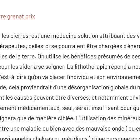
commentaire
rre grenat prix
ar les pierres, est une médecine solution attribuant des
érapeutes, celles-ci se pourraient être chargées d’énerg
les de la terre. On utilise les bénéfices présumés de ce
our les aider à se soigner. La lithothérapie répond à n
c’est-à-dire qu’on va placer l’individu et son environnem
e, cela proviendrait d’une désorganisation globale du 
ont les causes peuvent être diverses, et notamment en
tement médicamenteux, seul, serait insuffisant pour gu
ignera que de manière ciblée. L’utilisation des minéraux
ntre une maladie ou bien avec des mauvaise onde ) ou en 
aussi appelés chakras ou méridiens ) d’une personne en