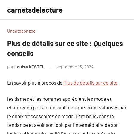
Aller
carnetsdelecture
au
contenu
Uncategorized
Plus de détails sur ce site : Quelques
conseils
par
Louise KESTEL
septembre 13, 2024
Aucun
commentaire
En savoir plus à propos de
Plus de détails sur ce site
les dames et les hommes apprécient les mode et
charmer en portant de sublimes qui seront valorisés par
le choix d’accessoires de mode. Etre belle, dans la
tendance et avoir son look par l’intermédiaire de son
look vestimentaire, voilà l’enjeu de cette catégorie