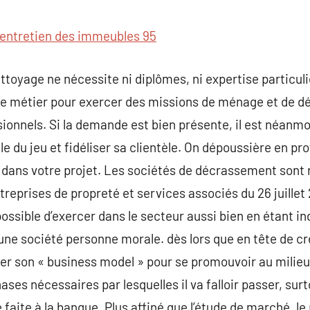
commentaire
entretien des immeubles 95
ttoyage ne nécessite ni diplômes, ni expertise particul
e métier pour exercer des missions de ménage et de dé
ssionnels. Si la demande est bien présente, il est néanm
gle du jeu et fidéliser sa clientèle. On dépoussière en pr
té dans votre projet. Les sociétés de décrassement sont 
treprises de propreté et services associés du 26 juillet 2
 possible d’exercer dans le secteur aussi bien en étant 
 une société personne morale. dès lors que en tête de cr
ouver son « business model » pour se promouvoir au milie
hases nécessaires par lesquelles il va falloir passer, su
e faite à la banque. Plus affiné que l’étude de marché, l