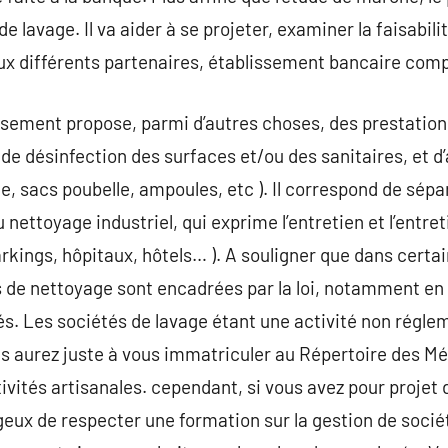
e lavage. Il va aider à se projeter, examiner la faisabili
 différents partenaires, établissement bancaire comp
ssement propose, parmi d’autres choses, des prestatio
, de désinfection des surfaces et/ou des sanitaires, et
e, sacs poubelle, ampoules, etc ). Il correspond de sépa
u nettoyage industriel, qui exprime l’entretien et l’entre
arkings, hôpitaux, hôtels… ). A souligner que dans cert
ns de nettoyage sont encadrées par la loi, notamment en
isés. Les sociétés de lavage étant une activité non régl
us aurez juste à vous immatriculer au Répertoire des Mét
ivités artisanales. cependant, si vous avez pour projet 
ageux de respecter une formation sur la gestion de socié