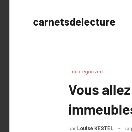
Aller
au
carnetsdelecture
contenu
Uncategorized
Vous allez
immeuble
par
Louise KESTEL
se