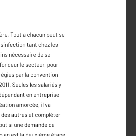
ière. Tout à chacun peut se
sinfection tant chez les
oins nécessaire de se
ofondeur le secteur, pour
régies par la convention
011. Seules les salariés y
indépendant en entreprise
éation amorcée, il va
u des autres et compléter
rtout si une demande de
e plan est la deuxième étape