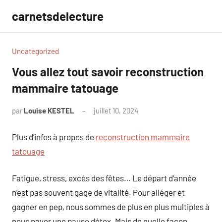
Aller
carnetsdelecture
au
contenu
Uncategorized
Vous allez tout savoir reconstruction
mammaire tatouage
par
Louise KESTEL
juillet 10, 2024
Aucun
commentaire
Plus d’infos à propos de
reconstruction mammaire
tatouage
Fatigue, stress, excès des fêtes… Le départ d’année
n’est pas souvent gage de vitalité. Pour alléger et
gagner en pep, nous sommes de plus en plus multiples à
nous payer une pause détox. Mais de quelle façon