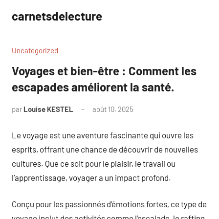
Aller
carnetsdelecture
au
contenu
Uncategorized
Voyages et bien-être : Comment les
escapades améliorent la santé.
par
Louise KESTEL
août 10, 2025
Aucun
commentaire
Le voyage est une aventure fascinante qui ouvre les
esprits, offrant une chance de découvrir de nouvelles
cultures. Que ce soit pour le plaisir, le travail ou
l’apprentissage, voyager a un impact profond.
Conçu pour les passionnés d’émotions fortes, ce type de
voyage inclut des activités comme l’escalade, le rafting