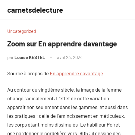
Aller
carnetsdelecture
au
contenu
Uncategorized
Zoom sur En apprendre davantage
par
Louise KESTEL
avril 23, 2024
Aucun
commentaire
Source à propos de
En apprendre davantage
Au contour du vingtième siècle, la image de la femme
change radicalement. L’effet de cette variation
apparaît non seulement dans les gammes, et aussi dans
les pratiques : celle de l’amincissement en méticuleux,
les corps étant moins dissimulés. Le habilleur Poiret
ose pardonner le cordelière vers 1905 : il dessine des