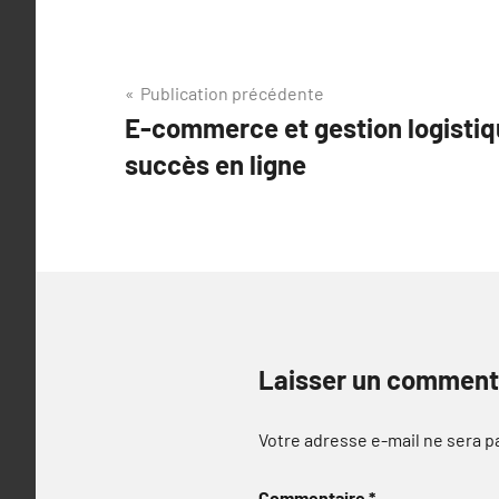
Navigation
Publication précédente
E-commerce et gestion logistiq
de
succès en ligne
l’article
Laisser un comment
Votre adresse e-mail ne sera p
Commentaire
*