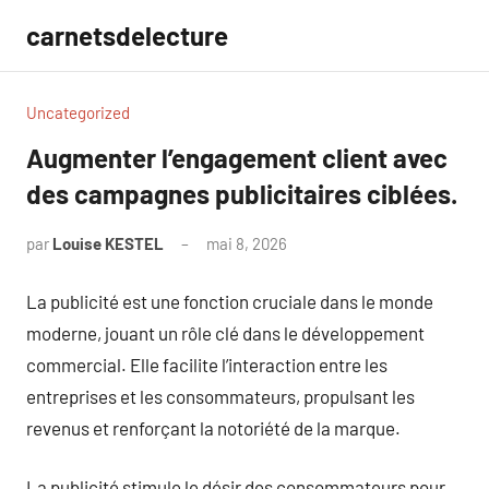
Aller
carnetsdelecture
au
contenu
Uncategorized
Augmenter l’engagement client avec
des campagnes publicitaires ciblées.
par
Louise KESTEL
mai 8, 2026
Aucun
commentaire
La publicité est une fonction cruciale dans le monde
moderne, jouant un rôle clé dans le développement
commercial. Elle facilite l’interaction entre les
entreprises et les consommateurs, propulsant les
revenus et renforçant la notoriété de la marque.
La publicité stimule le désir des consommateurs pour