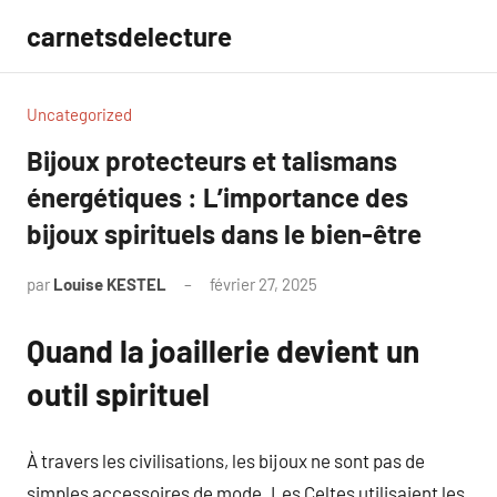
Aller
carnetsdelecture
au
contenu
Uncategorized
Bijoux protecteurs et talismans
énergétiques : L’importance des
bijoux spirituels dans le bien-être
par
Louise KESTEL
février 27, 2025
Aucun
commentaire
Quand la joaillerie devient un
outil spirituel
À travers les civilisations, les bijoux ne sont pas de
simples accessoires de mode. Les Celtes utilisaient les