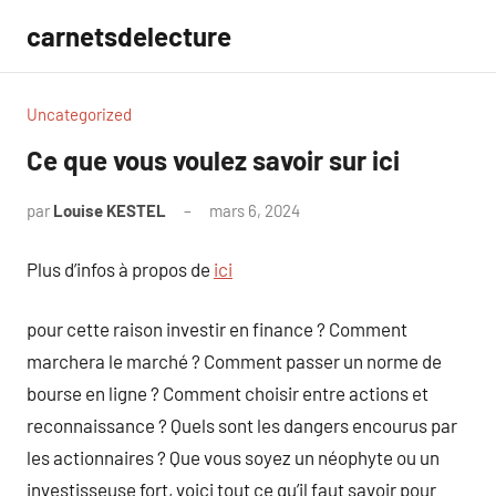
Aller
carnetsdelecture
au
contenu
Uncategorized
Ce que vous voulez savoir sur ici
par
Louise KESTEL
mars 6, 2024
Aucun
commentaire
Plus d’infos à propos de
ici
pour cette raison investir en finance ? Comment
marchera le marché ? Comment passer un norme de
bourse en ligne ? Comment choisir entre actions et
reconnaissance ? Quels sont les dangers encourus par
les actionnaires ? Que vous soyez un néophyte ou un
investisseuse fort, voici tout ce qu’il faut savoir pour