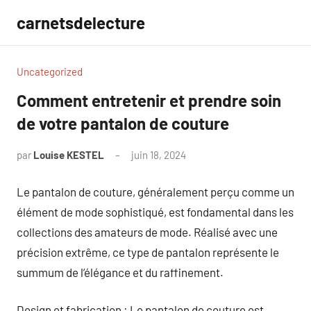
Aller
carnetsdelecture
au
contenu
Uncategorized
Comment entretenir et prendre soin
de votre pantalon de couture
par
Louise KESTEL
juin 18, 2024
Aucun
commentaire
Le pantalon de couture, généralement perçu comme un
élément de mode sophistiqué, est fondamental dans les
collections des amateurs de mode. Réalisé avec une
précision extrême, ce type de pantalon représente le
summum de l’élégance et du raffinement.
Design et fabrication : Le pantalon de couture est