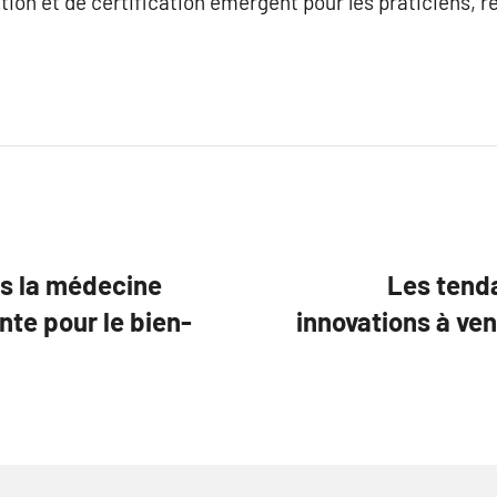
n et de certification émergent pour les praticiens, ren
ns la médecine
Les tenda
te pour le bien-
innovations à ven