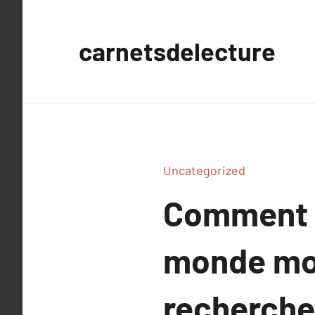
Aller
au
carnetsdelecture
contenu
Uncategorized
Comment l
monde mod
recherche 