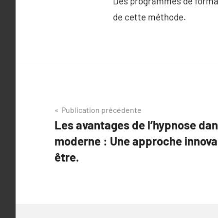
Des programmes de formatio
de cette méthode.
Navigation
Publication précédente
Les avantages de l’hypnose da
de
moderne : Une approche innovan
l’article
être.