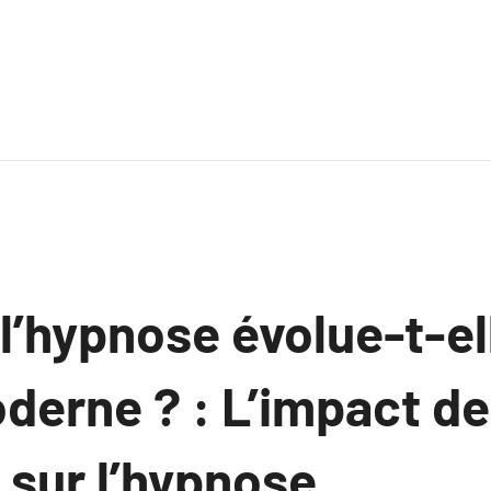
’hypnose évolue-t-ell
erne ? : L’impact de
sur l’hypnose.