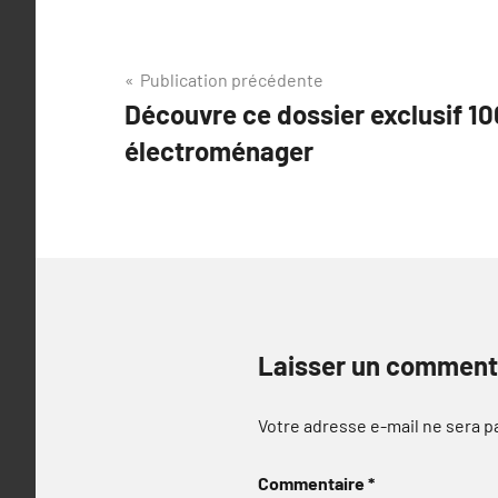
Navigation
Publication précédente
Découvre ce dossier exclusif 1
de
électroménager
l’article
Laisser un comment
Votre adresse e-mail ne sera p
Commentaire
*