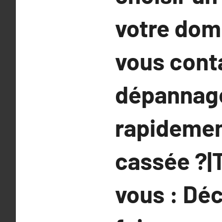
votre domi
vous conta
dépannage
rapidement
cassée ?|T
vous : Déc