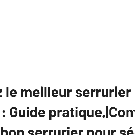
le meilleur serrurier
 : Guide pratique.|C
 bon serrurier pour s