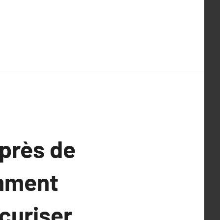
 près de
omment
écuriser