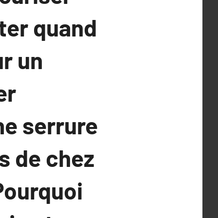
iter quand
ur un
er
ne serrure
ès de chez
Pourquoi