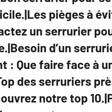
cile.|Les pièges à év
ctez un serrurier po
.|Besoin d’un serruri
 : Que faire face à u
op des serruriers pr
ouvrez notre top 10.|