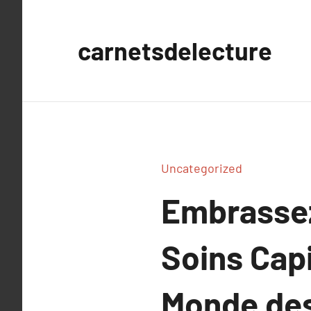
Aller
au
carnetsdelecture
contenu
Uncategorized
Embrassez
Soins Capi
Monde des