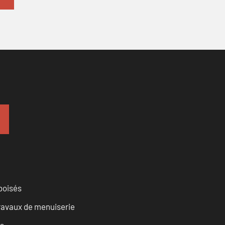
 boisés
travaux de menuiserie
es