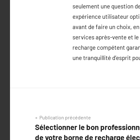
seulement une question de
expérience utilisateur opt
avant de faire un choix, e
services après-vente et l
recharge compétent garant
une tranquillité d’esprit po
Navigation
Publication précédente
Sélectionner le bon professionne
de
de votre borne de recharge élec