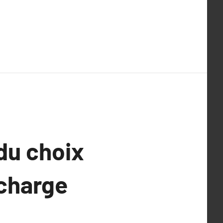
 du choix
echarge