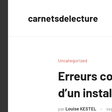
Aller
au
carnetsdelecture
contenu
Uncategorized
Erreurs co
d’un insta
par
Louise KESTEL
se