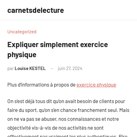
Aller
carnetsdelecture
au
contenu
Uncategorized
Expliquer simplement exercice
physique
par
Louise KESTEL
juin 27, 2024
Aucun
commentaire
Plus d’informations à propos de
exercice physique
On s’est déjà tous dit qu’on avait besoin de clients pour
faire du sport, qu’on s’en chance franchement seul. Mais
on ne va pas se abuser, nos connaissances et notre
objectivité vis-à-vis de nos activités ne sont
effectivement pas vraiment les plus authentiques. Pire