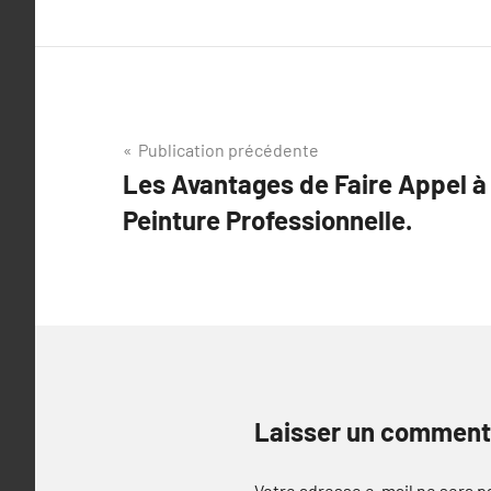
Navigation
Publication précédente
Les Avantages de Faire Appel à
de
Peinture Professionnelle.
l’article
Laisser un comment
Votre adresse e-mail ne sera p