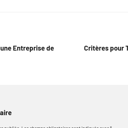
 une Entreprise de
Critères pour 
aire
as publiée.
Les champs obligatoires sont indiqués avec
*