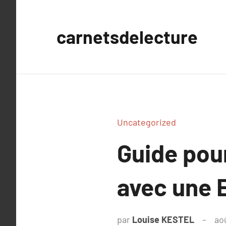
Aller
au
carnetsdelecture
contenu
Uncategorized
Guide pou
avec une E
par
Louise KESTEL
ao