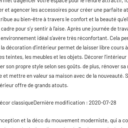
ermet d’agencer votre espace pour le rendre attractif, f
ser et agencer les accessoires pour créer une parfaite a
ribue au bien-être à travers le confort et la beauté qu’ell
adre pour s’y sentir à l’aise. Après une journée de trav
 environnement idéal s’avère très réconfortant. Cela p
 la décoration d’intérieur permet de laisser libre cours 
es teintes, les meubles et les objets. Décorer l’intérieu
r son propre style selon ses goûts. de plus, rénover sa
ne et mettre en valeur sa maison avec de la nouveauté. Su
térieur offre de grands atouts.
décor classiqueDernière modification : 2020-07-28
onception et la déco du mouvement moderniste, qui a c