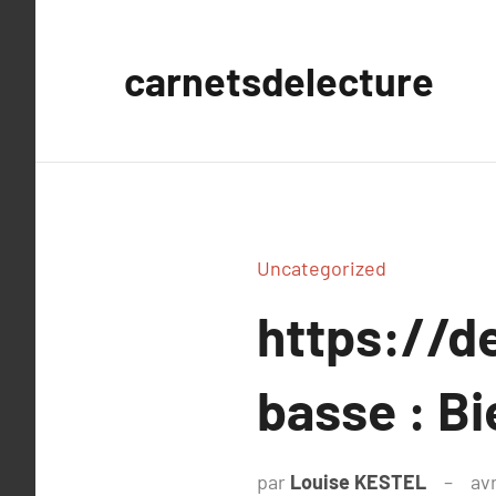
Aller
au
carnetsdelecture
contenu
Uncategorized
https://d
basse : Bi
par
Louise KESTEL
avr