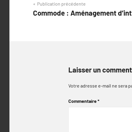
Navigation
Publication précédente
Commode : Aménagement d’int
de
l’article
Laisser un comment
Votre adresse e-mail ne sera p
Commentaire
*