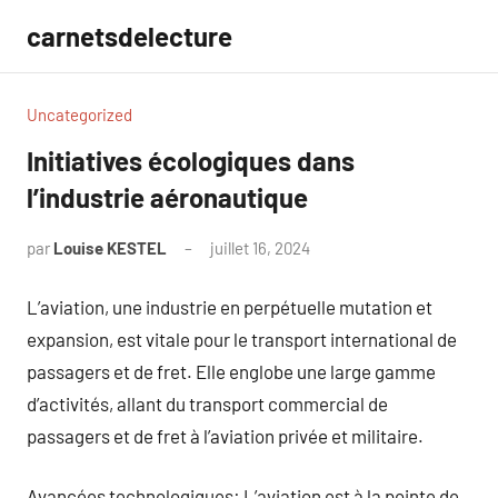
Aller
carnetsdelecture
au
contenu
Uncategorized
Initiatives écologiques dans
l’industrie aéronautique
par
Louise KESTEL
juillet 16, 2024
Aucun
commentaire
L’aviation, une industrie en perpétuelle mutation et
expansion, est vitale pour le transport international de
passagers et de fret. Elle englobe une large gamme
d’activités, allant du transport commercial de
passagers et de fret à l’aviation privée et militaire.
Avancées technologiques: L’aviation est à la pointe de