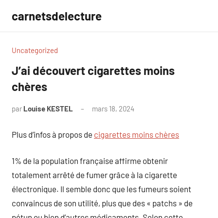
Aller
carnetsdelecture
au
contenu
Uncategorized
J’ai découvert cigarettes moins
chères
par
Louise KESTEL
mars 18, 2024
Aucun
commentaire
Plus d’infos à propos de
cigarettes moins chères
1% de la population française affirme obtenir
totalement arrêté de fumer grâce à la cigarette
électronique. Il semble donc que les fumeurs soient
convaincus de son utilité, plus que des « patchs » de
pétun ou bien d’autres médicaments. Selon cette