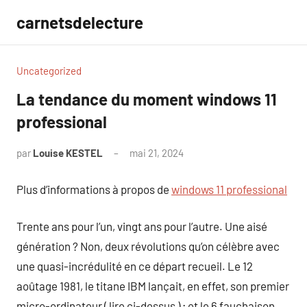
Aller
carnetsdelecture
au
contenu
Uncategorized
La tendance du moment windows 11
professional
par
Louise KESTEL
mai 21, 2024
Aucun
commentaire
Plus d’informations à propos de
windows 11 professional
Trente ans pour l’un, vingt ans pour l’autre. Une aisé
génération ? Non, deux révolutions qu’on célèbre avec
une quasi-incrédulité en ce départ recueil. Le 12
aoûtage 1981, le titane IBM lançait, en effet, son premier
micro-ordinateur ( lire ci-dessus ) ; et le 6 fauchaison