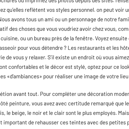
chures ou imprimez des photos depuis des sites. relise
 qu’elles reflètent vos styles personnel. on peut voir
 Nous avons tous un ami ou un personnage de notre famil
ulatif des choses que vous voudriez avoir chez vous, c
 cuisine, ou un bureau près de la fenêtre. Voyez ensui
sseoir pour vous détendre ? Les restaurants et les hôte
 de vous y relaxer. S’il existe un endroit où vous aimez
ont confortables et le décor est stylé, optez pour ce lo
es «d’ambiances» pour réaliser une image de votre lieu 
rétion avant tout. Pour compléter une décoration moder
ôté peinture, vous avez avec certitude remarqué que le
is, le beige, le noir et le clair sont le plus employés. M
ent important de rehausser ces teintes avec des petites 