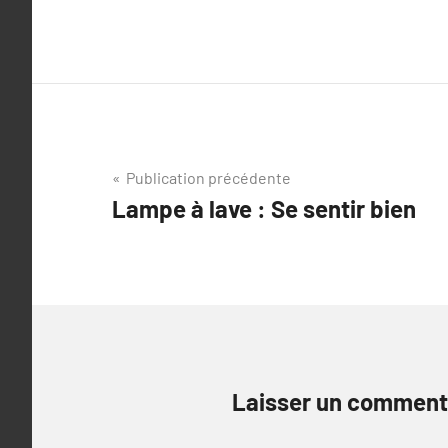
Navigation
Publication précédente
Lampe à lave : Se sentir bien
de
l’article
Laisser un comment