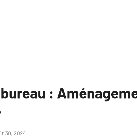
 bureau : Aménagem
r
ût 30, 2024
Aucun