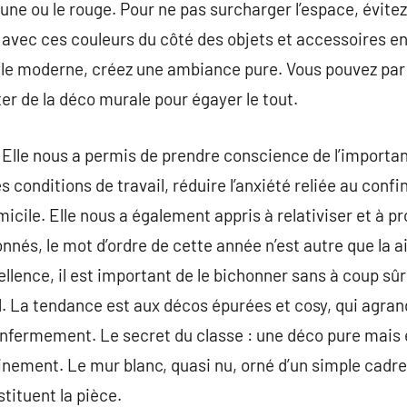
 jaune ou le rouge. Pour ne pas surcharger l’espace, évit
vec ces couleurs du côté des objets et accessoires en 
tyle moderne, créez une ambiance pure. Vous pouvez pa
uter de la déco murale pour égayer le tout.
. Elle nous a permis de prendre conscience de l’import
s conditions de travail, réduire l’anxiété reliée au conf
icile. Elle nous a également appris à relativiser et à p
nnés, le mot d’ordre de cette année n’est autre que la a
llence, il est important de le bichonner sans à coup sûr
el. La tendance est aux décos épurées et cosy, qui agran
’enfermement. Le secret du classe : une déco pure mais
affinement. Le mur blanc, quasi nu, orné d’un simple cad
tituent la pièce.