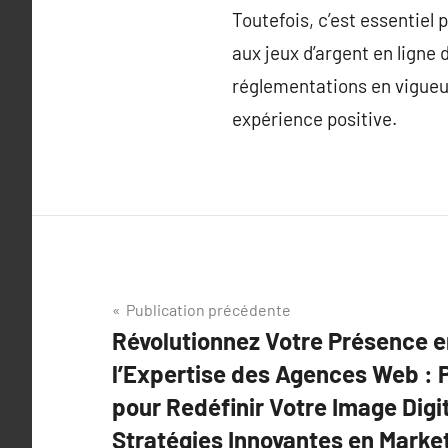
Toutefois, c’est essentiel 
aux jeux d’argent en ligne
réglementations en vigueur
expérience positive.
Navigation
Publication précédente
Révolutionnez Votre Présence e
de
l’Expertise des Agences Web : 
l’article
pour Redéfinir Votre Image Digit
Stratégies Innovantes en Marke