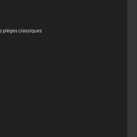
s pièges classiques