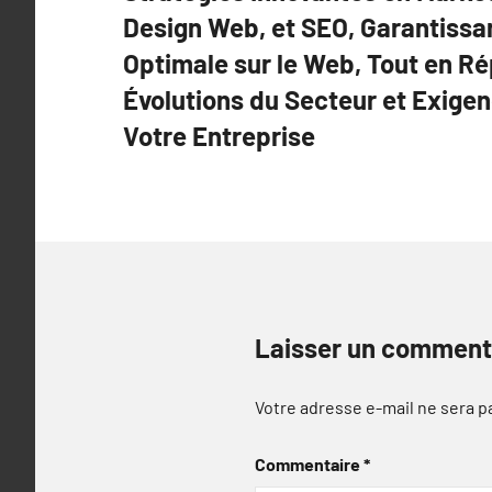
Design Web, et SEO, Garantissa
Optimale sur le Web, Tout en R
Évolutions du Secteur et Exige
Votre Entreprise
Laisser un comment
Votre adresse e-mail ne sera p
Commentaire
*