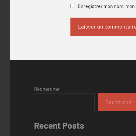
Enregistrer mon nom, mon e
Rechercher
Rechercher
Recent Posts