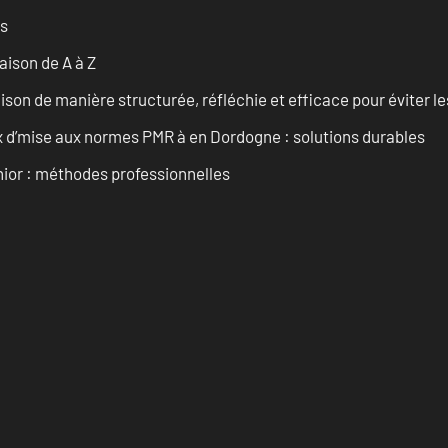
es
ison de A à Z
on de manière structurée, réfléchie et efficace pour éviter le
 d’mise aux normes PMR à en Dordogne : solutions durables
enior : méthodes professionnelles