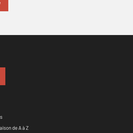
es
ison de A à Z