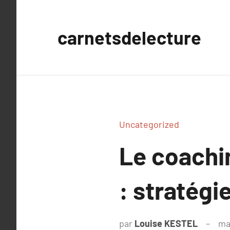
Aller
au
carnetsdelecture
contenu
Uncategorized
Le coachin
: stratégi
par
Louise KESTEL
ma