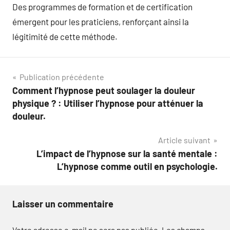
Des programmes de formation et de certification
émergent pour les praticiens, renforçant ainsi la
légitimité de cette méthode.
Navigation
Publication précédente
Comment l’hypnose peut soulager la douleur
de
physique ? : Utiliser l’hypnose pour atténuer la
l’article
douleur.
Article suivant
L’impact de l’hypnose sur la santé mentale :
L’hypnose comme outil en psychologie.
Laisser un commentaire
Votre adresse e-mail ne sera pas publiée.
Les champs