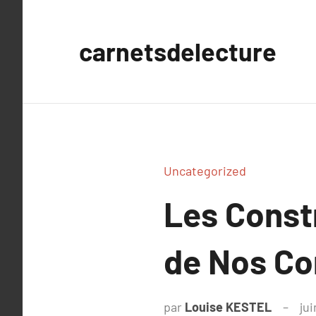
Aller
au
carnetsdelecture
contenu
Uncategorized
Les Constr
de Nos C
par
Louise KESTEL
jui