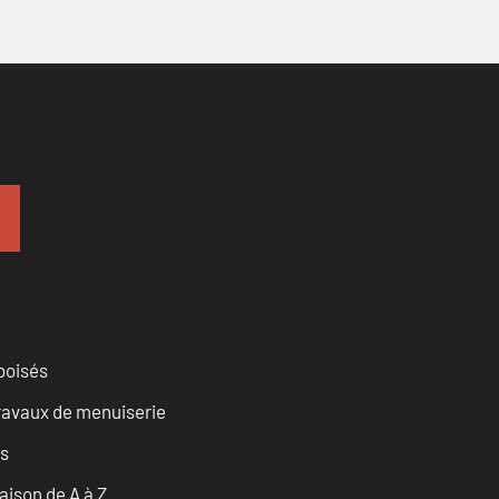
 boisés
travaux de menuiserie
es
ison de A à Z