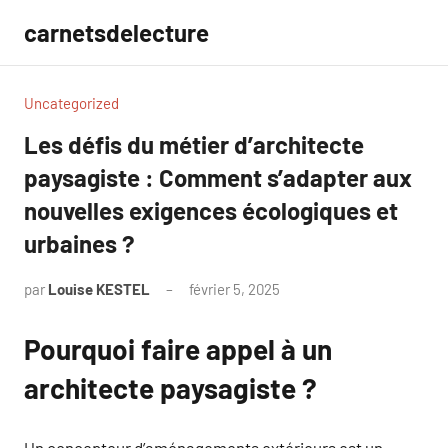
Aller
carnetsdelecture
au
contenu
Uncategorized
Les défis du métier d’architecte
paysagiste : Comment s’adapter aux
nouvelles exigences écologiques et
urbaines ?
par
Louise KESTEL
février 5, 2025
Aucun
commentaire
Pourquoi faire appel à un
architecte paysagiste ?
Un concepteur d’aménagements extérieurs est un