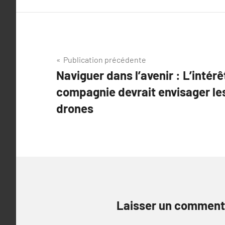
Navigation
Publication précédente
Naviguer dans l’avenir : L’intérê
de
compagnie devrait envisager le
l’article
drones
Laisser un comment