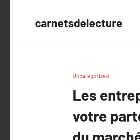
Aller
au
carnetsdelecture
contenu
Uncategorized
Les entrep
votre part
du march