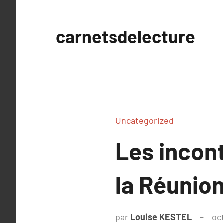
Aller
au
carnetsdelecture
contenu
Uncategorized
Les incon
la Réunion
par
Louise KESTEL
oc